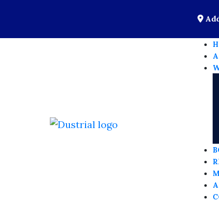
Add
H
A
W
B
R
M
A
C