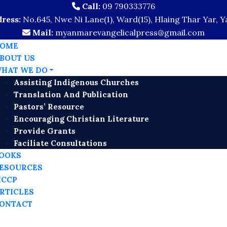
Call:
09 790333776
ress:
No.645, Nwe Ni Lane(1), Ward(15), Hlaing Thar Yar, 
Mail:
myanmarevangelicalpress@gmail.com
OME
BOUT US
HAT WE DO
Assisting Indigenous Churches
Translation And Publication
Pastors’ Resource
Encouraging Christian Literature
Provide Grants
Faciliate Consultations
OOKS
ESOURCES
CCP
RTICLES
ONTACT