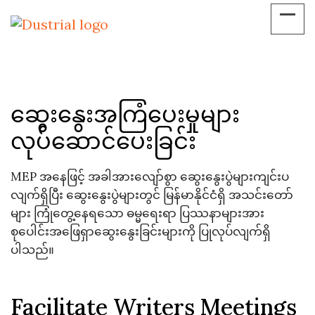
ဆွေးနွေးအကြံပေးမှုများ
လုပ်ဆောင်ပေးခြင်း
MEP အနေဖြင့် အခါအားလျော်စွာ ဆွေးနွေးပွဲများကျင်းပ
လျက်ရှိပြီး ဆွေးနွေးပွဲများတွင် မြန်မာနိုင်ငံရှိ အသင်းတော်
များ ကြုံတွေ့နေရသော ဓမ္မရေးရာ ပြဿနာများအား
စုပေါင်းအဖြေရှာဆွေးနွေးခြင်းများကို ပြုလုပ်လျက်ရှိ
ပါသည်။
Facilitate Writers Meetings