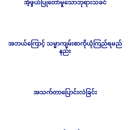
အံ့ဖွယ်ပြုတော်မူသောဘုရားသခင်
6,000.00
Ks
အဘယ်ကြောင့် သမ္မာကျမ်းစာကိုယုံကြည်ရမည်
4,000.00
Ks
နည်း
အသက်တာပြောင်းလဲခြင်း
3,000.00
Ks