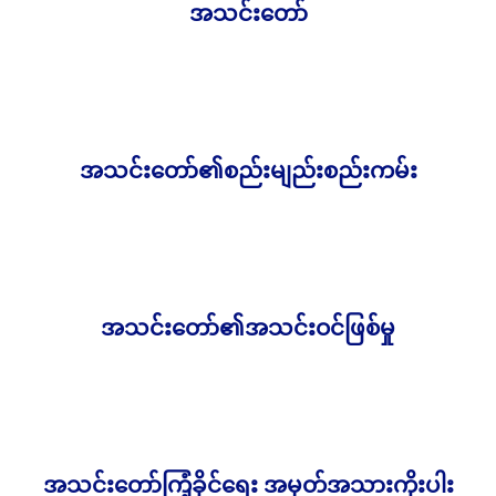
အသင်းတော်
4,000.00
Ks
အသင်းတော်၏စည်းမျည်းစည်းကမ်း
4,000.00
Ks
အသင်းတော်၏အသင်းဝင်ဖြစ်မှု
4,000.00
Ks
အသင်းတော်ကြံ့ခိုင်ရေး အမှတ်အသားကိုးပါး
1,500.00
Ks