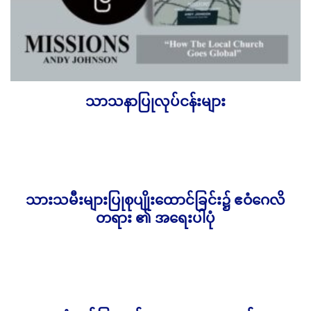
သာသနာပြုလုပ်ငန်းများ
4,000.00
Ks
သားသမီးများပြုစုပျိုးထောင်ခြင်း၌ ဧဝံဂေလိ
2,300.00
Ks
တရား ၏ အရေးပါပုံ