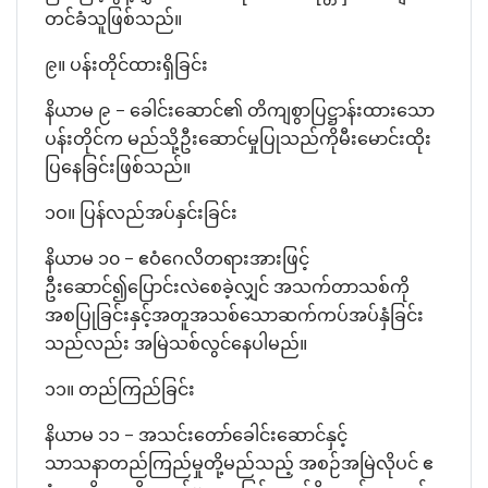
တင်ခံသူဖြစ်သည်။
၉။ ပန်းတိုင်ထားရှိခြင်း
နိယာမ ၉ – ခေါင်းဆောင်၏ တိကျစွာပြဋ္ဌာန်းထားသော
ပန်းတိုင်က မည်သို့ဦးဆောင်မှုပြုသည်ကိုမီးမောင်းထိုး
ပြနေခြင်းဖြစ်သည်။
၁ဝ။ ပြန်လည်အပ်နှင်းခြင်း
နိယာမ ၁၀ – ဧဝံဂေလိတရားအားဖြင့်
ဦးဆောင်၍ပြောင်းလဲစေခဲ့လျှင် အသက်တာသစ်ကို
အစပြုခြင်းနှင့်အတူအသစ်သောဆက်ကပ်အပ်နှံခြင်း
သည်လည်း အမြဲသစ်လွင်နေပါမည်။
၁၁။ တည်ကြည်ခြင်း
နိယာမ ၁၁ – အသင်းတော်ခေါင်းဆောင်နှင့်
သာသနာတည်ကြည်မှုတို့မည်သည့် အစဉ်အမြဲလိုပင် ဧ