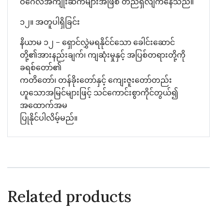
ဝံဂေလိအကျိုးဆက်များအဖြစ် တည်ရှိလျက်နေသည်။
၁၂။ အတူပါရှိခြင်း
နိယာမ ၁၂ – ရှောင်လွှဲမရနိုင်င်သော ခေါင်းဆောင်
တို့၏အားနည်းချက်၊ ကျဆုံးမှုနှင့် အပြစ်တရားတို့ကို
ခရစ်တော်၏
ကတိတော်၊ တန်ခိုးတော်နှင့် ကျေးဇူးတော်တည်း
ဟူသောအမြင်များဖြင့် သင်ကောင်းစွာကိုင်တွယ်၍
အထောက်အမ
ပြုနိုင်ပါလိမ့်မည်။
Related products