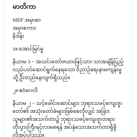
မာတိကာ
MEP အမှာစာ
အမှာစကား
နိဒါန်း
၁။ အောင်မြင်မှု
နိယာမ ၁ – အသင်းတော်ဇယားဖြင့်သား သာအချိန်ပြည့်
လည်ပတ်ဆောင်ရွက်နေရသော ဝိညာဉ်ရေးနာမကျန်းမှု
သို့ ဦးတည်နေလျက်ရှိသည်။
၂။ ဧဝံဂေလိ
နိယာမ ၂ – သင့်ခေါင်းဆောင်များ ဘုရားသခင့်ကျေးဇူး
တော်၏ အသုံးတော်ခံများဖြစ်စေလိုလျှင် အခြား
သူများ၏အသက်တာ၌ ဘုရားသခင့်ကျေးဇူးတရား
တိုးပွားကြီးရင့်လာစေရန် အပ်နှံသောအသက်တာရှိဖို့
လိုအပ်ပါသည်။