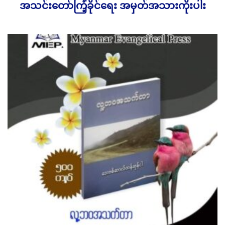
အသင်းတော်ကြံ့ခိုင်ရေး အမှတ်အသားကိုးပါး
1,500.00
Ks