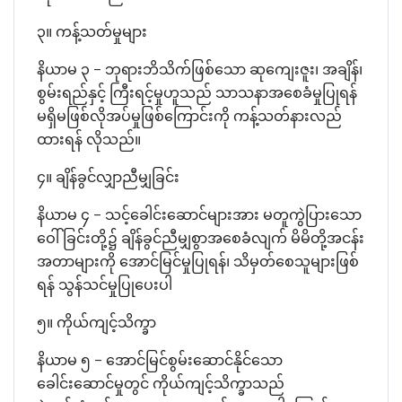
၃။ ကန့်သတ်မှုများ
နိယာမ ၃ – ဘုရားဘိသိက်ဖြစ်သော ဆုကျေးဇူး၊ အချိန်၊
စွမ်းရည်နှင့် ကြီးရင့်မှုဟူသည် သာသနာအစေခံမှုပြုရန်
မရှိမဖြစ်လိုအပ်မှုဖြစ်ကြောင်းကို ကန့်သတ်နားလည်
ထားရန် လိုသည်။
၄။ ချိန်ခွင်လျှာညီမျှခြင်း
နိယာမ ၄ – သင့်ခေါင်းဆောင်များအား မတူကွဲပြားသော
ဝေါ်ခြင်းတို့၌ ချိန်ခွင်ညီမျှစွာအစေခံလျက် မိမိတို့အငန်း
အတာများကို အောင်မြင်မှုပြုရန်၊ သိမှတ်စေသူများဖြစ်
ရန် သွန်သင်မှုပြုပေးပါ
၅။ ကိုယ်ကျင့်သိက္ခာ
နိယာမ ၅ – အောင်မြင်စွမ်းဆောင်နိုင်သော
ခေါင်းဆောင်မှုတွင် ကိုယ်ကျင့်သိက္ခာသည်