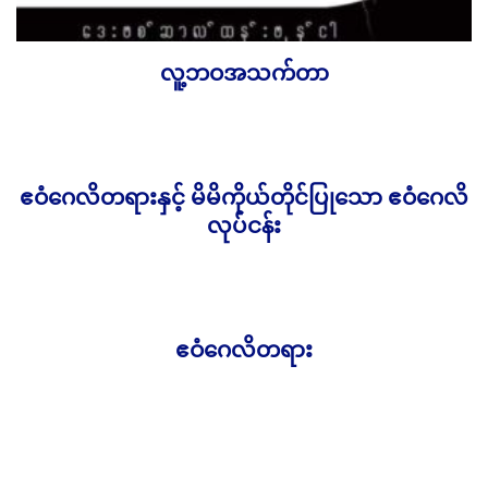
လူ့ဘဝအသက်တာ
500.00
Ks
ဧဝံဂေလိတရားနှင့် မိမိကိုယ်တိုင်ပြုသော ဧဝံဂေလိ
1,000.00
Ks
လုပ်ငန်း
ဧဝံဂေလိတရား
3,000.00
Ks