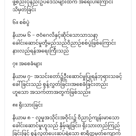
ဖွဲ့စည်းပုံနည်းဥပဒေသများထက် အရေးပါကြောင်း
သိမှတ်ခြင်း
၆။ စစ်ပွဲ
နိယာမ ၆ – ဇဝံဂေလိနှင့်ဆိုင်သောသာသနာ့
ခေါင်းဆောင်မှုတို့မည်သည်ဝိညာဉ်စစ်ပွဲဖြစ်ကြောင်း
နားလည်ရန်အရေးကြီးသည်
၇။ အစေခံများ
နိယာမ ၇- အသင်းတော်၌ဦးဆောင်မှုပြုရန်ဘုရားသခင့်
ခေါ်ခြင်းသည် စွန့်လွှတ်ခြင်း၊အစေခံခြင်းတည်း
ဟူသော အသက်တာအတွက်ဖြစ်သည်။
၈။ ရိုးသားခြင်း
နိယာမ ၈ – လူမှုအသိုင်းအဝိုင်း၌ ဝိညာဉ်ကျန်းမာသော
ခေါင်းဆောင်မှုဟူသည် နှိမ့်ချခြင်း၊ ရိုးသားတည်ကြည်
ခြင်းဖြင့် စွန့်လွှတ်ပေးဆပ်ရဲသော စာရိတ္တမှတ်ကျောက်