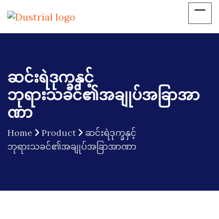
ဆင်းရဲဒုက္ခနှင့်
ဘုရားသခင်၏အချုပ်အခြာအာ
ဏာ
Home
Product
ဆင်းရဲဒုက္ခနှင့်
ဘုရားသခင်၏အချုပ်အခြာအာဏာ