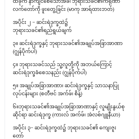
ထိခိုက် နာကျင်စေသောအခါ ဘုရားသခင်၏ကရုဏာ
လက်တော်ကို ဖူးတွေ့ခြင်း (မာကု အာရ်ထားဘတ်)
အပိုင်း ၂ – ဆင်းရဲဒုက္ခထဲ၌
ဘုရားသခင်၏ရည်ရွယ်ချက်
၃။ ဆင်းရဲဒုက္ခနှင့် ဘုရားသခင်၏အချုပ်အခြာအာဏာ
(ဂျွန်ပိုက်ပါ)
၄။ ဘုရားသခင်သည် သူ့လူတို့ကို အဘယ်ကြောင့်
ဆင်းရဲဒုက္ခခံစေသနည်း (ဂျွန်ပိုက်ပါ)
၅။ အချုပ်အခြာအာဏာ၊ ဆင်းရဲဒုက္ခနှင့် သာသနာပြု
လုပ်ငန်းများ (စတီဗင် အက်ဖ်၊ စိန့်)
၆။ဘုရားသခင်၏အချုပ်အခြာအာဏာနှင့် လူမျိုးနွယ်စု
ဆိုင်ရာ ဆင်းရဲဒုက္ခ (ကားလ် အက်ဖ်၊ အဲလစ်ဂျူနီယာ)
အပိုင်း ၃- ဆင်းရဲဒုက္ခထဲ၌ ဘုရားသခင်၏ ကျေးဇူး
တော်