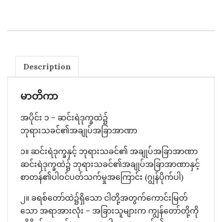
Description
မာတိကာ
အပိုင်း ၁ – ဆင်းရဲဒုက္ခထဲ၌
ဘုရားသခင်၏အချုပ်အခြာအာဏာ
၁။ ဆင်းရဲဒုက္ခနှင့် ဘုရားသခင်၏ အချုပ်အခြာအာဏာ
ဆင်းရဲဒုက္ခထဲ၌ ဘုရားသခင်၏အချုပ်အခြာအာဏာနှင့်
စာတန်၏ပါဝင်ပတ်သက်မှုအကြောင်း (ဂျွန်ပိုက်ပါ)
၂။ ခရစ်တော်ထဲ၌ရှိသော ငါတို့အတွက်ကောင်းမြတ်
သော အရာအားလုံး – အခြားသူများက ကျွန်တော်တို့ကို