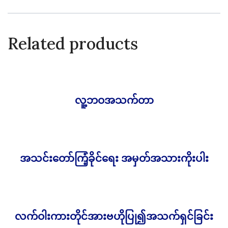
Related products
လူ့ဘဝအသက်တာ
500.00
Ks
အသင်းတော်ကြံ့ခိုင်ရေး အမှတ်အသားကိုးပါး
1,500.00
Ks
လက်ဝါးကားတိုင်အားဗဟိုပြု၍အသက်ရှင်ခြင်း
1,500.00
Ks