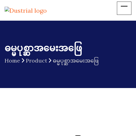
ဓမ္မပုစ္ဆာအမေးအဖြေ
Home
Product
ဓမ္မပုစ္ဆာအမေးအဖြေ