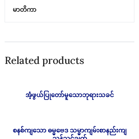
မာတိကာ
Related products
အံ့ဖွယ်ပြုတော်မူသောဘုရားသခင်
6,000.00
Ks
စနစ်ကျသော ဓမ္မဗေဒ သမ္မာကျမ်းစာနည်းကျ
19,000.00
Ks
သွန်သင်ချက်